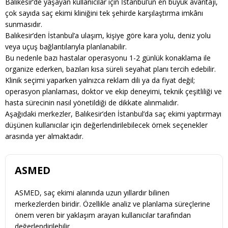
Balıkesir’de yaşayan kullanıcılar için İstanbul’un en büyük avantajı,
çok sayıda saç ekimi kliniğini tek şehirde karşılaştırma imkânı
sunmasıdır.
Balıkesir’den İstanbul’a ulaşım, kişiye göre kara yolu, deniz yolu
veya uçuş bağlantılarıyla planlanabilir.
Bu nedenle bazı hastalar operasyonu 1-2 günlük konaklama ile
organize ederken, bazıları kısa süreli seyahat planı tercih edebilir.
Klinik seçimi yaparken yalnızca reklam dili ya da fiyat değil;
operasyon planlaması, doktor ve ekip deneyimi, teknik çeşitliliği ve
hasta sürecinin nasıl yönetildiği de dikkate alınmalıdır.
Aşağıdaki merkezler, Balıkesir’den İstanbul’da saç ekimi yaptırmayı
düşünen kullanıcılar için değerlendirilebilecek örnek seçenekler
arasında yer almaktadır.
ASMED
ASMED, saç ekimi alanında uzun yıllardır bilinen
merkezlerden biridir. Özellikle analiz ve planlama süreçlerine
önem veren bir yaklaşım arayan kullanıcılar tarafından
değerlendirilebilir.