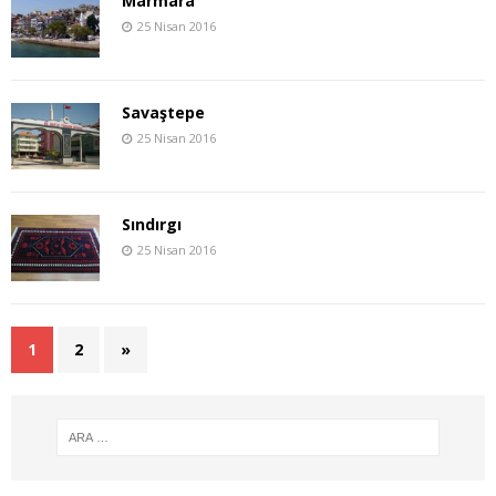
Marmara
25 Nisan 2016
Savaştepe
25 Nisan 2016
Sındırgı
25 Nisan 2016
1
2
»